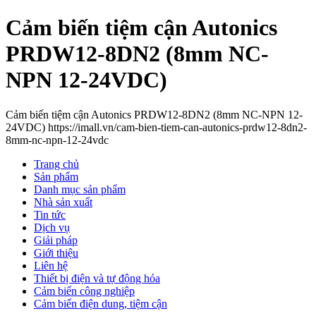
Cảm biến tiệm cận Autonics
PRDW12-8DN2 (8mm NC-
NPN 12-24VDC)
Cảm biến tiệm cận Autonics PRDW12-8DN2 (8mm NC-NPN 12-
24VDC) https://imall.vn/cam-bien-tiem-can-autonics-prdw12-8dn2-
8mm-nc-npn-12-24vdc
Trang chủ
Sản phẩm
Danh mục sản phẩm
Nhà sản xuất
Tin tức
Dịch vụ
Giải pháp
Giới thiệu
Liên hệ
Thiết bị điện và tự động hóa
Cảm biến công nghiệp
Cảm biến điện dung, tiệm cận