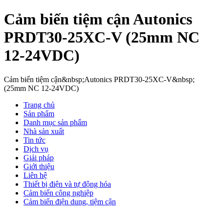
Cảm biến tiệm cận Autonics
PRDT30-25XC-V (25mm NC
12-24VDC)
Cảm biến tiệm cận&nbsp;Autonics PRDT30-25XC-V&nbsp;
(25mm NC 12-24VDC)
Trang chủ
Sản phẩm
Danh mục sản phẩm
Nhà sản xuất
Tin tức
Dịch vụ
Giải pháp
Giới thiệu
Liên hệ
Thiết bị điện và tự động hóa
Cảm biến công nghiệp
Cảm biến điện dung, tiệm cận