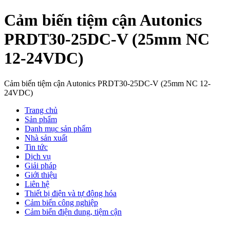
Cảm biến tiệm cận Autonics
PRDT30-25DC-V (25mm NC
12-24VDC)
Cảm biến tiệm cận Autonics PRDT30-25DC-V (25mm NC 12-
24VDC)
Trang chủ
Sản phẩm
Danh mục sản phẩm
Nhà sản xuất
Tin tức
Dịch vụ
Giải pháp
Giới thiệu
Liên hệ
Thiết bị điện và tự động hóa
Cảm biến công nghiệp
Cảm biến điện dung, tiệm cận