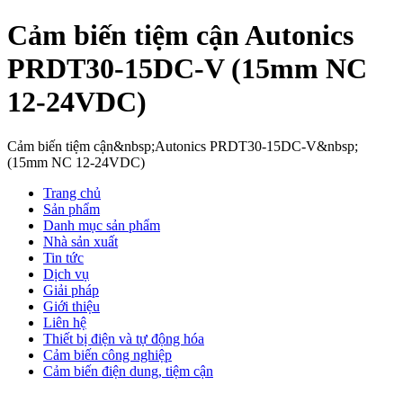
Cảm biến tiệm cận Autonics
PRDT30-15DC-V (15mm NC
12-24VDC)
Cảm biến tiệm cận&nbsp;Autonics PRDT30-15DC-V&nbsp;
(15mm NC 12-24VDC)
Trang chủ
Sản phẩm
Danh mục sản phẩm
Nhà sản xuất
Tin tức
Dịch vụ
Giải pháp
Giới thiệu
Liên hệ
Thiết bị điện và tự động hóa
Cảm biến công nghiệp
Cảm biến điện dung, tiệm cận