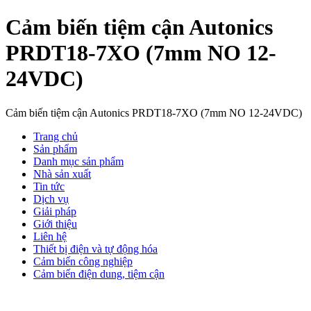
Cảm biến tiệm cận Autonics
PRDT18-7XO (7mm NO 12-
24VDC)
Cảm biến tiệm cận Autonics PRDT18-7XO (7mm NO 12-24VDC)
Trang chủ
Sản phẩm
Danh mục sản phẩm
Nhà sản xuất
Tin tức
Dịch vụ
Giải pháp
Giới thiệu
Liên hệ
Thiết bị điện và tự động hóa
Cảm biến công nghiệp
Cảm biến điện dung, tiệm cận