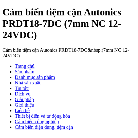
Cảm biến tiệm cận Autonics
PRDT18-7DC (7mm NC 12-
24VDC)
Cảm biến tiệm cận Autonics PRDT18-7DC&nbsp;(7mm NC 12-
24VDC)
Trang chủ
Sản phẩm
Danh mục sản phẩm
Nhà sản xuất
Tin tức
Dịch vụ
Giải pháp
Giới thiệu
Liên hệ
Thiết bị điện và tự động hóa
Cảm biến công nghiệp
Cảm biến điện dung, tiệm cận