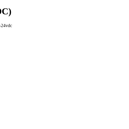
DC)
-24vdc