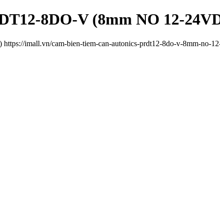
PRDT12-8DO-V (8mm NO 12-24V
ps://imall.vn/cam-bien-tiem-can-autonics-prdt12-8do-v-8mm-no-12