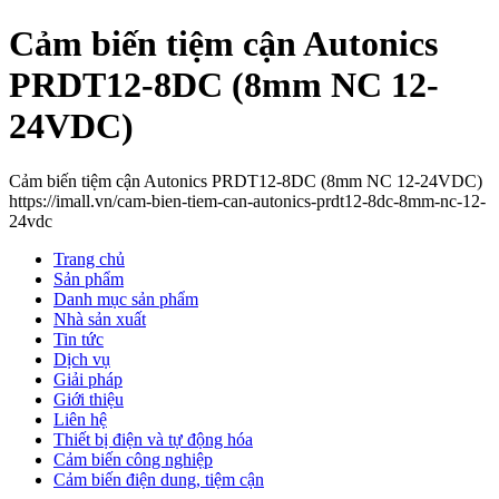
Cảm biến tiệm cận Autonics
PRDT12-8DC (8mm NC 12-
24VDC)
Cảm biến tiệm cận Autonics PRDT12-8DC (8mm NC 12-24VDC)
https://imall.vn/cam-bien-tiem-can-autonics-prdt12-8dc-8mm-nc-12-
24vdc
Trang chủ
Sản phẩm
Danh mục sản phẩm
Nhà sản xuất
Tin tức
Dịch vụ
Giải pháp
Giới thiệu
Liên hệ
Thiết bị điện và tự động hóa
Cảm biến công nghiệp
Cảm biến điện dung, tiệm cận