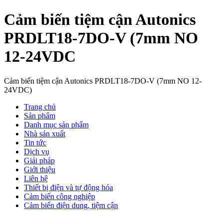
Cảm biến tiệm cận Autonics
PRDLT18-7DO-V (7mm NO
12-24VDC
Cảm biến tiệm cận Autonics PRDLT18-7DO-V (7mm NO 12-
24VDC)
Trang chủ
Sản phẩm
Danh mục sản phẩm
Nhà sản xuất
Tin tức
Dịch vụ
Giải pháp
Giới thiệu
Liên hệ
Thiết bị điện và tự động hóa
Cảm biến công nghiệp
Cảm biến điện dung, tiệm cận