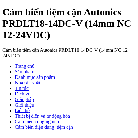
Cảm biến tiệm cận Autonics
PRDLT18-14DC-V (14mm NC
12-24VDC)
Cảm biến tiệm cận Autonics PRDLT18-14DC-V (14mm NC 12-
24VDC)
Trang chủ
Sản phẩm
Danh mục sản phẩm
Nhà sản xuất
Tin tức
Dịch vụ
Giải pháp
Giới thiệu
Liên hệ
Thiết bị điện và tự động hóa
Cảm biến công nghiệp
Cảm biến điện dung, tiệm cận