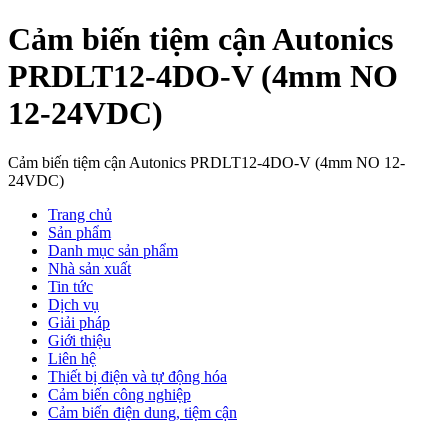
Cảm biến tiệm cận Autonics
PRDLT12-4DO-V (4mm NO
12-24VDC)
Cảm biến tiệm cận Autonics PRDLT12-4DO-V (4mm NO 12-
24VDC)
Trang chủ
Sản phẩm
Danh mục sản phẩm
Nhà sản xuất
Tin tức
Dịch vụ
Giải pháp
Giới thiệu
Liên hệ
Thiết bị điện và tự động hóa
Cảm biến công nghiệp
Cảm biến điện dung, tiệm cận