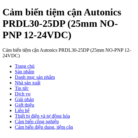
Cảm biến tiệm cận Autonics
PRDL30-25DP (25mm NO-
PNP 12-24VDC)
Cảm biến tiệm cận Autonics PRDL30-25DP (25mm NO-PNP 12-
24VDC)
Trang chủ
Sản phẩm
Danh mục sản phẩm
Nhà sản xuất
Tin tức
Dịch vụ
Giải pháp
Giới thiệu
Liên hệ
Thiết bị điện và tự động hóa
Cảm biến công nghiệp
Cảm biến điện dung, tiệm cận