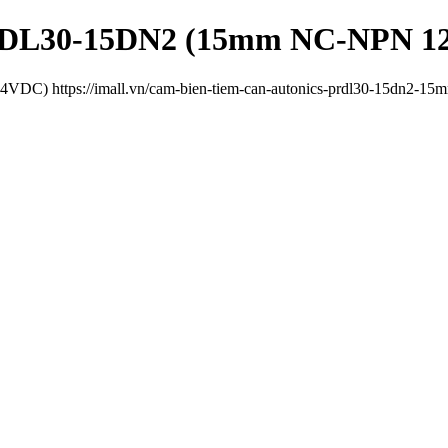
 PRDL30-15DN2 (15mm NC-NPN 1
C) https://imall.vn/cam-bien-tiem-can-autonics-prdl30-15dn2-15