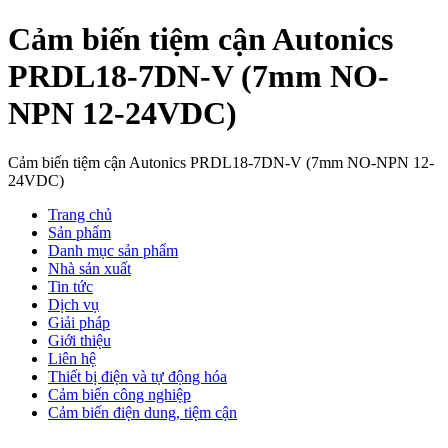
Cảm biến tiệm cận Autonics
PRDL18-7DN-V (7mm NO-
NPN 12-24VDC)
Cảm biến tiệm cận Autonics PRDL18-7DN-V (7mm NO-NPN 12-
24VDC)
Trang chủ
Sản phẩm
Danh mục sản phẩm
Nhà sản xuất
Tin tức
Dịch vụ
Giải pháp
Giới thiệu
Liên hệ
Thiết bị điện và tự động hóa
Cảm biến công nghiệp
Cảm biến điện dung, tiệm cận