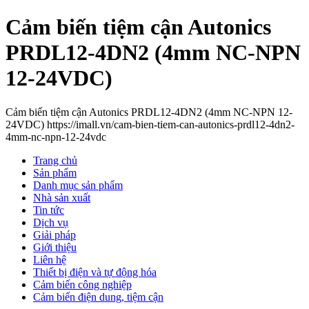
Cảm biến tiệm cận Autonics
PRDL12-4DN2 (4mm NC-NPN
12-24VDC)
Cảm biến tiệm cận Autonics PRDL12-4DN2 (4mm NC-NPN 12-
24VDC) https://imall.vn/cam-bien-tiem-can-autonics-prdl12-4dn2-
4mm-nc-npn-12-24vdc
Trang chủ
Sản phẩm
Danh mục sản phẩm
Nhà sản xuất
Tin tức
Dịch vụ
Giải pháp
Giới thiệu
Liên hệ
Thiết bị điện và tự động hóa
Cảm biến công nghiệp
Cảm biến điện dung, tiệm cận