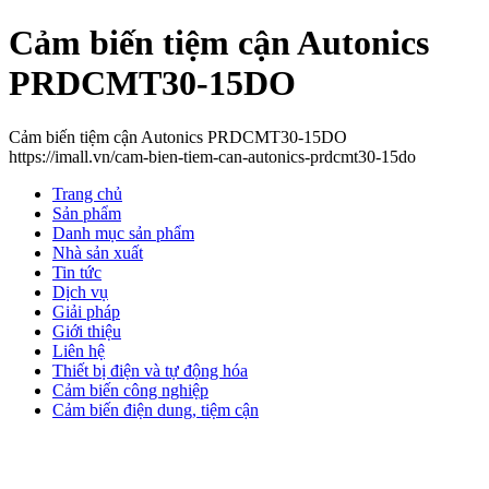
Cảm biến tiệm cận Autonics
PRDCMT30-15DO
Cảm biến tiệm cận Autonics PRDCMT30-15DO
https://imall.vn/cam-bien-tiem-can-autonics-prdcmt30-15do
Trang chủ
Sản phẩm
Danh mục sản phẩm
Nhà sản xuất
Tin tức
Dịch vụ
Giải pháp
Giới thiệu
Liên hệ
Thiết bị điện và tự động hóa
Cảm biến công nghiệp
Cảm biến điện dung, tiệm cận