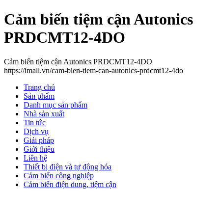
Cảm biến tiệm cận Autonics
PRDCMT12-4DO
Cảm biến tiệm cận Autonics PRDCMT12-4DO
https://imall.vn/cam-bien-tiem-can-autonics-prdcmt12-4do
Trang chủ
Sản phẩm
Danh mục sản phẩm
Nhà sản xuất
Tin tức
Dịch vụ
Giải pháp
Giới thiệu
Liên hệ
Thiết bị điện và tự động hóa
Cảm biến công nghiệp
Cảm biến điện dung, tiệm cận