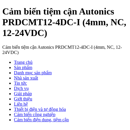
Cảm biến tiệm cận Autonics
PRDCMT12-4DC-I (4mm, NC,
12-24VDC)
Cảm biến tiệm cận Autonics PRDCMT12-4DC-I (4mm, NC, 12-
24VDC)
Trang chủ
Sản phẩm
Danh mục sản phẩm
Nhà sản xuất
Tin tức
Dịch vụ
Giải pháp
Giới thiệu
Liên hệ
Thiết bị điện và tự động hóa
Cảm biến công nghiệp
Cảm biến điện dung, tiệm cận