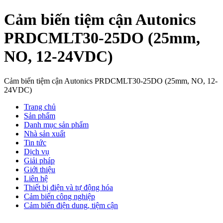
Cảm biến tiệm cận Autonics
PRDCMLT30-25DO (25mm,
NO, 12-24VDC)
Cảm biến tiệm cận Autonics PRDCMLT30-25DO (25mm, NO, 12-
24VDC)
Trang chủ
Sản phẩm
Danh mục sản phẩm
Nhà sản xuất
Tin tức
Dịch vụ
Giải pháp
Giới thiệu
Liên hệ
Thiết bị điện và tự động hóa
Cảm biến công nghiệp
Cảm biến điện dung, tiệm cận