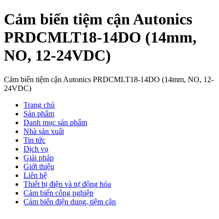
Cảm biến tiệm cận Autonics
PRDCMLT18-14DO (14mm,
NO, 12-24VDC)
Cảm biến tiệm cận Autonics PRDCMLT18-14DO (14mm, NO, 12-
24VDC)
Trang chủ
Sản phẩm
Danh mục sản phẩm
Nhà sản xuất
Tin tức
Dịch vụ
Giải pháp
Giới thiệu
Liên hệ
Thiết bị điện và tự động hóa
Cảm biến công nghiệp
Cảm biến điện dung, tiệm cận