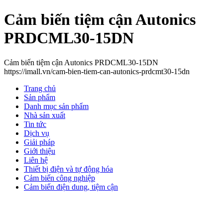
Cảm biến tiệm cận Autonics
PRDCML30-15DN
Cảm biến tiệm cận Autonics PRDCML30-15DN
https://imall.vn/cam-bien-tiem-can-autonics-prdcmt30-15dn
Trang chủ
Sản phẩm
Danh mục sản phẩm
Nhà sản xuất
Tin tức
Dịch vụ
Giải pháp
Giới thiệu
Liên hệ
Thiết bị điện và tự động hóa
Cảm biến công nghiệp
Cảm biến điện dung, tiệm cận