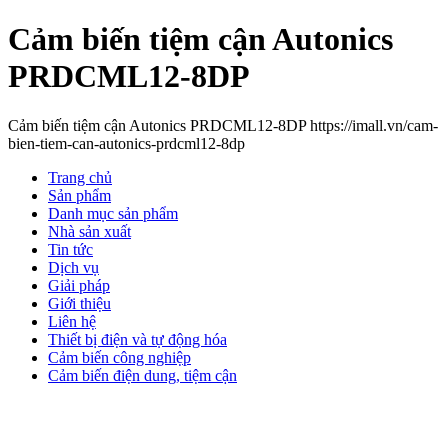
Cảm biến tiệm cận Autonics
PRDCML12-8DP
Cảm biến tiệm cận Autonics PRDCML12-8DP https://imall.vn/cam-
bien-tiem-can-autonics-prdcml12-8dp
Trang chủ
Sản phẩm
Danh mục sản phẩm
Nhà sản xuất
Tin tức
Dịch vụ
Giải pháp
Giới thiệu
Liên hệ
Thiết bị điện và tự động hóa
Cảm biến công nghiệp
Cảm biến điện dung, tiệm cận