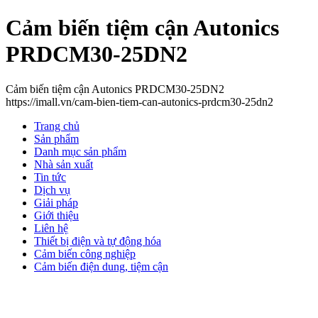
Cảm biến tiệm cận Autonics
PRDCM30-25DN2
Cảm biến tiệm cận Autonics PRDCM30-25DN2
https://imall.vn/cam-bien-tiem-can-autonics-prdcm30-25dn2
Trang chủ
Sản phẩm
Danh mục sản phẩm
Nhà sản xuất
Tin tức
Dịch vụ
Giải pháp
Giới thiệu
Liên hệ
Thiết bị điện và tự động hóa
Cảm biến công nghiệp
Cảm biến điện dung, tiệm cận