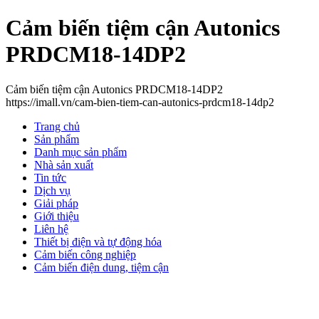
Cảm biến tiệm cận Autonics
PRDCM18-14DP2
Cảm biến tiệm cận Autonics PRDCM18-14DP2
https://imall.vn/cam-bien-tiem-can-autonics-prdcm18-14dp2
Trang chủ
Sản phẩm
Danh mục sản phẩm
Nhà sản xuất
Tin tức
Dịch vụ
Giải pháp
Giới thiệu
Liên hệ
Thiết bị điện và tự động hóa
Cảm biến công nghiệp
Cảm biến điện dung, tiệm cận