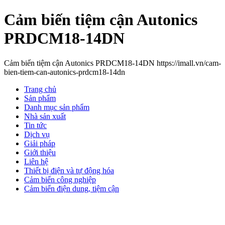
Cảm biến tiệm cận Autonics
PRDCM18-14DN
Cảm biến tiệm cận Autonics PRDCM18-14DN https://imall.vn/cam-
bien-tiem-can-autonics-prdcm18-14dn
Trang chủ
Sản phẩm
Danh mục sản phẩm
Nhà sản xuất
Tin tức
Dịch vụ
Giải pháp
Giới thiệu
Liên hệ
Thiết bị điện và tự động hóa
Cảm biến công nghiệp
Cảm biến điện dung, tiệm cận