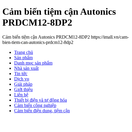
Cảm biến tiệm cận Autonics
PRDCM12-8DP2
Cảm biến tiệm cận Autonics PRDCM12-8DP2 https://imall.vn/cam-
bien-tiem-can-autonics-prdcm12-8dp2
Trang chủ
Sản phẩm
Danh mục sản phẩm
Nhà sản xuất
Tin tức
Dịch vụ
Giải pháp
Giới thiệu
Liên hệ
Thiết bị điện và tự động hóa
Cảm biến công nghiệp
Cảm biến điện dung, tiệm cận