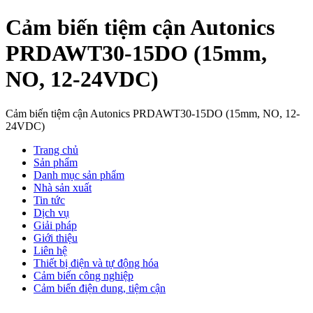
Cảm biến tiệm cận Autonics
PRDAWT30-15DO (15mm,
NO, 12-24VDC)
Cảm biến tiệm cận Autonics PRDAWT30-15DO (15mm, NO, 12-
24VDC)
Trang chủ
Sản phẩm
Danh mục sản phẩm
Nhà sản xuất
Tin tức
Dịch vụ
Giải pháp
Giới thiệu
Liên hệ
Thiết bị điện và tự động hóa
Cảm biến công nghiệp
Cảm biến điện dung, tiệm cận