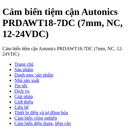
Cảm biến tiệm cận Autonics
PRDAWT18-7DC (7mm, NC,
12-24VDC)
Cảm biến tiệm cận Autonics PRDAWT18-7DC (7mm, NC, 12-
24VDC)
Trang chủ
Sản phẩm
Danh mục sản phẩm
Nhà sản xuất
Tin tức
Dịch vụ
Giải pháp
Giới thiệu
Liên hệ
Thiết bị điện và tự động hóa
Cảm biến công nghiệp
Cảm biến điện dung, tiệm cận