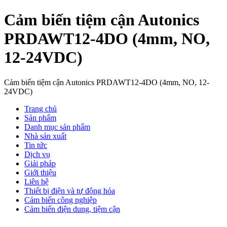
Cảm biến tiệm cận Autonics
PRDAWT12-4DO (4mm, NO,
12-24VDC)
Cảm biến tiệm cận Autonics PRDAWT12-4DO (4mm, NO, 12-
24VDC)
Trang chủ
Sản phẩm
Danh mục sản phẩm
Nhà sản xuất
Tin tức
Dịch vụ
Giải pháp
Giới thiệu
Liên hệ
Thiết bị điện và tự động hóa
Cảm biến công nghiệp
Cảm biến điện dung, tiệm cận