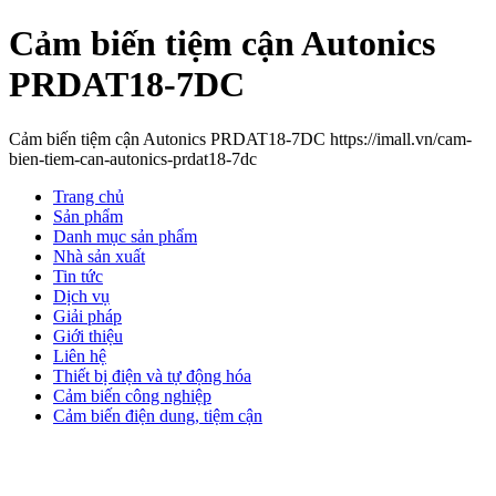
Cảm biến tiệm cận Autonics
PRDAT18-7DC
Cảm biến tiệm cận Autonics PRDAT18-7DC https://imall.vn/cam-
bien-tiem-can-autonics-prdat18-7dc
Trang chủ
Sản phẩm
Danh mục sản phẩm
Nhà sản xuất
Tin tức
Dịch vụ
Giải pháp
Giới thiệu
Liên hệ
Thiết bị điện và tự động hóa
Cảm biến công nghiệp
Cảm biến điện dung, tiệm cận