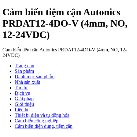
Cảm biến tiệm cận Autonics
PRDAT12-4DO-V (4mm, NO,
12-24VDC)
Cảm biến tiệm cận Autonics PRDAT12-4DO-V (4mm, NO, 12-
24VDC)
Trang chủ
Sản phẩm
Danh mục sản phẩm
Nhà sản xuất
Tin tức
Dịch vụ
Giải pháp
Giới thiệu
Liên hệ
Thiết bị điện và tự động hóa
Cảm biến công nghiệp
Cảm biến điện dung, tiệm cận