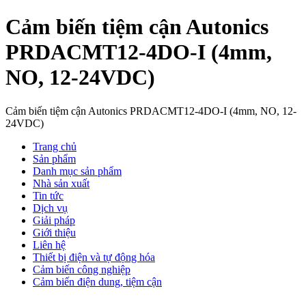
Cảm biến tiệm cận Autonics
PRDACMT12-4DO-I (4mm,
NO, 12-24VDC)
Cảm biến tiệm cận Autonics PRDACMT12-4DO-I (4mm, NO, 12-
24VDC)
Trang chủ
Sản phẩm
Danh mục sản phẩm
Nhà sản xuất
Tin tức
Dịch vụ
Giải pháp
Giới thiệu
Liên hệ
Thiết bị điện và tự động hóa
Cảm biến công nghiệp
Cảm biến điện dung, tiệm cận