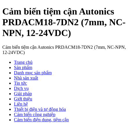
Cảm biến tiệm cận Autonics
PRDACM18-7DN2 (7mm, NC-
NPN, 12-24VDC)
Cảm biến tiệm cận Autonics PRDACM18-7DN2 (7mm, NC-NPN,
12-24VDC)
Trang chủ
Sản phẩm
Danh mục sản phẩm
Nhà sản xuất
Tin tức
Dịch vụ
Giải pháp
Giới thiệu
Liên hệ
Thiết bị điện và tự động hóa
Cảm biến công nghiệp
Cảm biến điện dung, tiệm cận