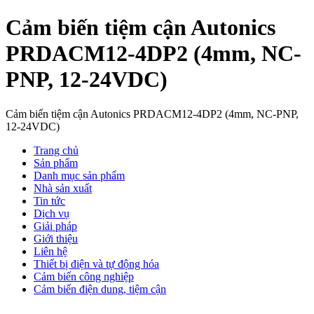
Cảm biến tiệm cận Autonics
PRDACM12-4DP2 (4mm, NC-
PNP, 12-24VDC)
Cảm biến tiệm cận Autonics PRDACM12-4DP2 (4mm, NC-PNP,
12-24VDC)
Trang chủ
Sản phẩm
Danh mục sản phẩm
Nhà sản xuất
Tin tức
Dịch vụ
Giải pháp
Giới thiệu
Liên hệ
Thiết bị điện và tự động hóa
Cảm biến công nghiệp
Cảm biến điện dung, tiệm cận