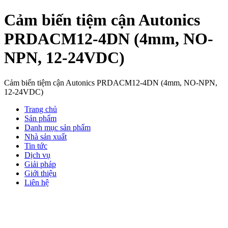
Cảm biến tiệm cận Autonics
PRDACM12-4DN (4mm, NO-
NPN, 12-24VDC)
Cảm biến tiệm cận Autonics PRDACM12-4DN (4mm, NO-NPN,
12-24VDC)
Trang chủ
Sản phẩm
Danh mục sản phẩm
Nhà sản xuất
Tin tức
Dịch vụ
Giải pháp
Giới thiệu
Liên hệ