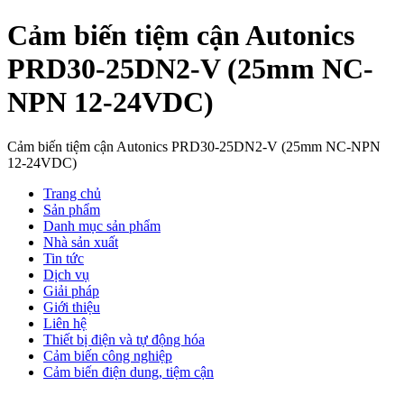
Cảm biến tiệm cận Autonics
PRD30-25DN2-V (25mm NC-
NPN 12-24VDC)
Cảm biến tiệm cận Autonics PRD30-25DN2-V (25mm NC-NPN
12-24VDC)
Trang chủ
Sản phẩm
Danh mục sản phẩm
Nhà sản xuất
Tin tức
Dịch vụ
Giải pháp
Giới thiệu
Liên hệ
Thiết bị điện và tự động hóa
Cảm biến công nghiệp
Cảm biến điện dung, tiệm cận