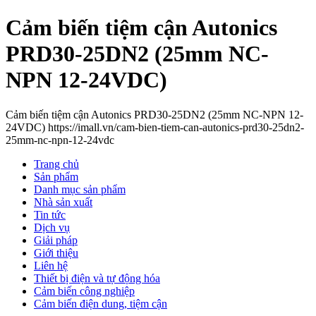
Cảm biến tiệm cận Autonics
PRD30-25DN2 (25mm NC-
NPN 12-24VDC)
Cảm biến tiệm cận Autonics PRD30-25DN2 (25mm NC-NPN 12-
24VDC) https://imall.vn/cam-bien-tiem-can-autonics-prd30-25dn2-
25mm-nc-npn-12-24vdc
Trang chủ
Sản phẩm
Danh mục sản phẩm
Nhà sản xuất
Tin tức
Dịch vụ
Giải pháp
Giới thiệu
Liên hệ
Thiết bị điện và tự động hóa
Cảm biến công nghiệp
Cảm biến điện dung, tiệm cận