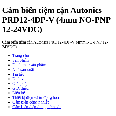
Cảm biến tiệm cận Autonics
PRD12-4DP-V (4mm NO-PNP
12-24VDC)
Cảm biến tiệm cận Autonics PRD12-4DP-V (4mm NO-PNP 12-
24VDC)
Trang chủ
Sản phẩm
Danh mục sản phẩm
Nhà sản xuất
Tin tức
Dịch vụ
Giải pháp
Giới thiệu
Liên hệ
Thiết bị điện và tự động hóa
Cảm biến công nghiệp
Cảm biến điện dung, tiệm cận