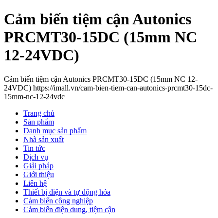
Cảm biến tiệm cận Autonics
PRCMT30-15DC (15mm NC
12-24VDC)
Cảm biến tiệm cận Autonics PRCMT30-15DC (15mm NC 12-
24VDC) https://imall.vn/cam-bien-tiem-can-autonics-prcmt30-15dc-
15mm-nc-12-24vdc
Trang chủ
Sản phẩm
Danh mục sản phẩm
Nhà sản xuất
Tin tức
Dịch vụ
Giải pháp
Giới thiệu
Liên hệ
Thiết bị điện và tự động hóa
Cảm biến công nghiệp
Cảm biến điện dung, tiệm cận