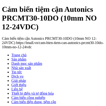
Cảm biến tiệm cận Autonics
PRCMT30-10DO (10mm NO
12-24VDC)
Cảm biến tiệm cận Autonics PRCMT30-10DO (10mm NO 12-
24VDC) https://imall.vn/cam-bien-tiem-can-autonics-prcmt30-10do-
10mm-no-12-24vdc
Trang chủ
Sản phẩm
Danh mục sản phẩm
Nhà sản xuất
Tin tức
Dịch vụ
Giải pháp
Giới thiệu
Liên hệ
Thiết bị điện và tự động hóa
Cảm biến công nghiệp
Cảm biến điện dung, tiệm cận