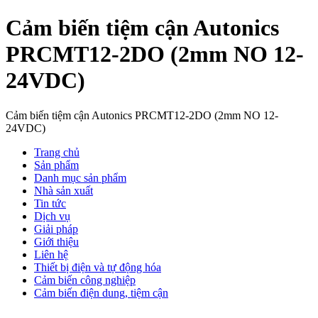
Cảm biến tiệm cận Autonics
PRCMT12-2DO (2mm NO 12-
24VDC)
Cảm biến tiệm cận Autonics PRCMT12-2DO (2mm NO 12-
24VDC)
Trang chủ
Sản phẩm
Danh mục sản phẩm
Nhà sản xuất
Tin tức
Dịch vụ
Giải pháp
Giới thiệu
Liên hệ
Thiết bị điện và tự động hóa
Cảm biến công nghiệp
Cảm biến điện dung, tiệm cận