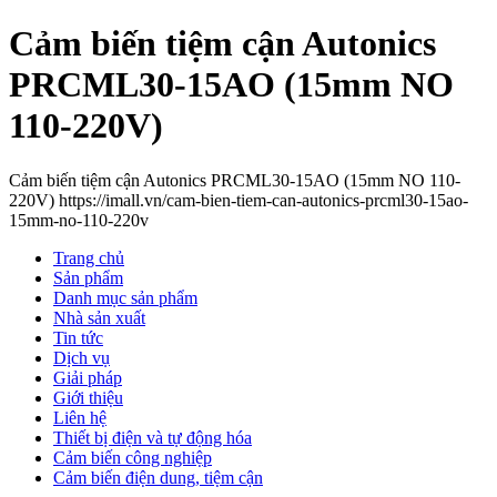
Cảm biến tiệm cận Autonics
PRCML30-15AO (15mm NO
110-220V)
Cảm biến tiệm cận Autonics PRCML30-15AO (15mm NO 110-
220V) https://imall.vn/cam-bien-tiem-can-autonics-prcml30-15ao-
15mm-no-110-220v
Trang chủ
Sản phẩm
Danh mục sản phẩm
Nhà sản xuất
Tin tức
Dịch vụ
Giải pháp
Giới thiệu
Liên hệ
Thiết bị điện và tự động hóa
Cảm biến công nghiệp
Cảm biến điện dung, tiệm cận