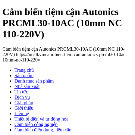
Cảm biến tiệm cận Autonics
PRCML30-10AC (10mm NC
110-220V)
Cảm biến tiệm cận Autonics PRCML30-10AC (10mm NC 110-
220V) https://imall.vn/cam-bien-tiem-can-autonics-prcml30-10ac-
10mm-nc-110-220v
Trang chủ
Sản phẩm
Danh mục sản phẩm
Nhà sản xuất
Tin tức
Dịch vụ
Giải pháp
Giới thiệu
Liên hệ
Thiết bị điện và tự động hóa
Cảm biến công nghiệp
Cảm biến điện dung, tiệm cận