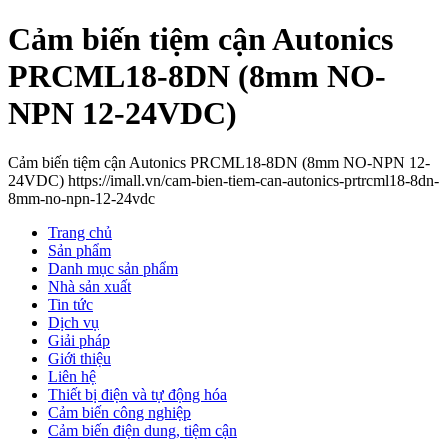
Cảm biến tiệm cận Autonics
PRCML18-8DN (8mm NO-
NPN 12-24VDC)
Cảm biến tiệm cận Autonics PRCML18-8DN (8mm NO-NPN 12-
24VDC) https://imall.vn/cam-bien-tiem-can-autonics-prtrcml18-8dn-
8mm-no-npn-12-24vdc
Trang chủ
Sản phẩm
Danh mục sản phẩm
Nhà sản xuất
Tin tức
Dịch vụ
Giải pháp
Giới thiệu
Liên hệ
Thiết bị điện và tự động hóa
Cảm biến công nghiệp
Cảm biến điện dung, tiệm cận