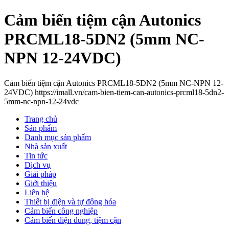
Cảm biến tiệm cận Autonics
PRCML18-5DN2 (5mm NC-
NPN 12-24VDC)
Cảm biến tiệm cận Autonics PRCML18-5DN2 (5mm NC-NPN 12-
24VDC) https://imall.vn/cam-bien-tiem-can-autonics-prcml18-5dn2-
5mm-nc-npn-12-24vdc
Trang chủ
Sản phẩm
Danh mục sản phẩm
Nhà sản xuất
Tin tức
Dịch vụ
Giải pháp
Giới thiệu
Liên hệ
Thiết bị điện và tự động hóa
Cảm biến công nghiệp
Cảm biến điện dung, tiệm cận