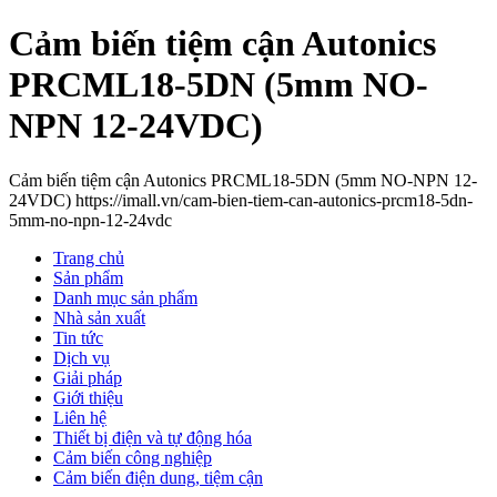
Cảm biến tiệm cận Autonics
PRCML18-5DN (5mm NO-
NPN 12-24VDC)
Cảm biến tiệm cận Autonics PRCML18-5DN (5mm NO-NPN 12-
24VDC) https://imall.vn/cam-bien-tiem-can-autonics-prcm18-5dn-
5mm-no-npn-12-24vdc
Trang chủ
Sản phẩm
Danh mục sản phẩm
Nhà sản xuất
Tin tức
Dịch vụ
Giải pháp
Giới thiệu
Liên hệ
Thiết bị điện và tự động hóa
Cảm biến công nghiệp
Cảm biến điện dung, tiệm cận