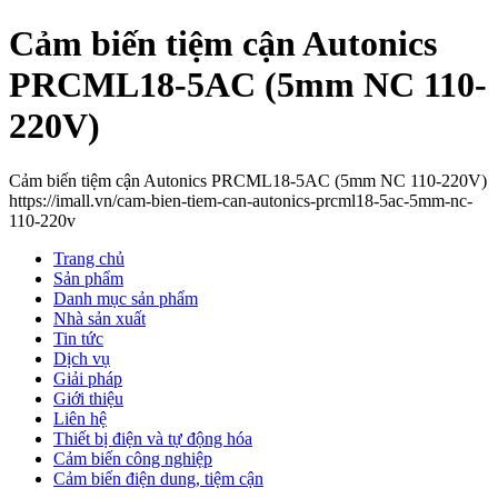
Cảm biến tiệm cận Autonics
PRCML18-5AC (5mm NC 110-
220V)
Cảm biến tiệm cận Autonics PRCML18-5AC (5mm NC 110-220V)
https://imall.vn/cam-bien-tiem-can-autonics-prcml18-5ac-5mm-nc-
110-220v
Trang chủ
Sản phẩm
Danh mục sản phẩm
Nhà sản xuất
Tin tức
Dịch vụ
Giải pháp
Giới thiệu
Liên hệ
Thiết bị điện và tự động hóa
Cảm biến công nghiệp
Cảm biến điện dung, tiệm cận