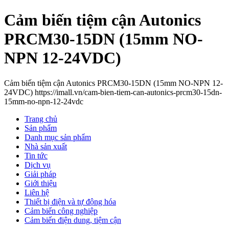
Cảm biến tiệm cận Autonics
PRCM30-15DN (15mm NO-
NPN 12-24VDC)
Cảm biến tiệm cận Autonics PRCM30-15DN (15mm NO-NPN 12-
24VDC) https://imall.vn/cam-bien-tiem-can-autonics-prcm30-15dn-
15mm-no-npn-12-24vdc
Trang chủ
Sản phẩm
Danh mục sản phẩm
Nhà sản xuất
Tin tức
Dịch vụ
Giải pháp
Giới thiệu
Liên hệ
Thiết bị điện và tự động hóa
Cảm biến công nghiệp
Cảm biến điện dung, tiệm cận