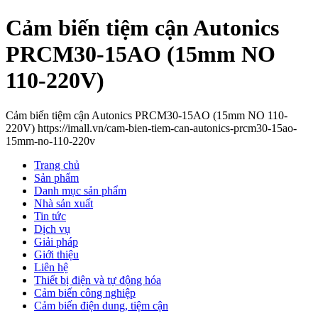
Cảm biến tiệm cận Autonics
PRCM30-15AO (15mm NO
110-220V)
Cảm biến tiệm cận Autonics PRCM30-15AO (15mm NO 110-
220V) https://imall.vn/cam-bien-tiem-can-autonics-prcm30-15ao-
15mm-no-110-220v
Trang chủ
Sản phẩm
Danh mục sản phẩm
Nhà sản xuất
Tin tức
Dịch vụ
Giải pháp
Giới thiệu
Liên hệ
Thiết bị điện và tự động hóa
Cảm biến công nghiệp
Cảm biến điện dung, tiệm cận