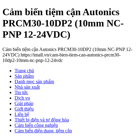
Cảm biến tiệm cận Autonics
PRCM30-10DP2 (10mm NC-
PNP 12-24VDC)
Cảm biến tiệm cận Autonics PRCM30-10DP2 (10mm NC-PNP 12-
24VDC) https://imall.vn/cam-bien-tiem-can-autonics-prcm30-
10dp2-10mm-nc-pnp-12-24vdc
Trang chủ
Sản phẩm
Danh mục sản phẩm
Nhà sản xuất
Tin tức
Dịch vụ
Giải pháp
Giới thiệu
Liên hệ
Thiết bị điện và tự động hóa
Cảm biến công nghiệp
Cảm biến điện dung, tiệm cận